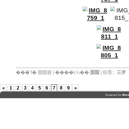
���ߣ� 甜甜爸 | ����Ŀ¼��
甜甜
| 标签：
三岁
«
1
2
3
4
5
6
7
8
9
»
Powered by
Word