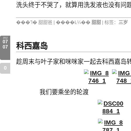
洗头终于不哭了，就算用洗发液也没有问
���ߣ� 甜甜爸 | ����Ŀ¼��
甜甜
| 标签：
三岁
2012
07
科西嘉岛
07
趁周末与叶子家和咪咪家一起去科西嘉岛
0
我们要乘坐的轮渡 N