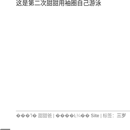
这是第二次甜甜用袖圈自己游泳
���ߣ� 甜甜爸 | ����Ŀ¼��
Site
| 标签：
三岁