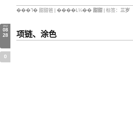
���ߣ� 甜甜爸 | ����Ŀ¼��
甜甜
| 标签：
三岁
2012
08
项链、涂色
28
0