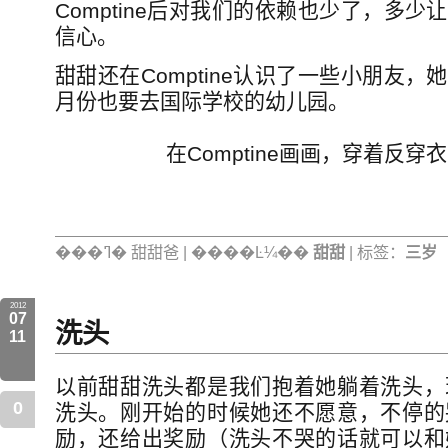
Comptine后对我们的依赖也少了，多
信心。
甜甜还在Comptine认识了一些小朋友
月份也要去国际学校的幼儿园。
在Comptine画画，穿着反
���ߣ� 甜甜爸 | ����Ŀ¼��
甜甜
| 标签：
三岁
2012
07
洗头
11
以前甜甜洗头都是我们抱着她躺着洗头，
0
洗头。刚开始的时候她还不愿意，不停的
励，还给出奖励（洗头不哭的话就可以和