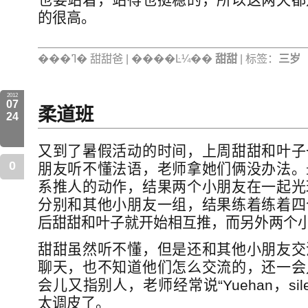
的很高。
���ߣ� 甜甜爸 | ����Ŀ¼��
甜甜
| 标签：
三岁
2012
07
柔道班
24
又到了暑假活动的时间，上周甜甜和叶子
0
朋友听不懂法语，老师拿她们俩没办法。
系推人的动作，结果两个小朋友在一起光
分别和其他小朋友一组，结果练着练着四
后甜甜和叶子就开始相互推，而另外两个
甜甜虽然听不懂，但是还和其他小朋友交
聊天，也不知道他们怎么交流的，还一会
会儿又指别人，老师经常说“Yuehan，sile
太调皮了。