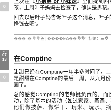
上次在《
小弟弟 or 小妹妹
》里面提到甜
0
孩，上周叶子妈妈去检查了，确认是男孩
回去以后叶子妈告诉叶子这个消息，叶子
挣钱去吧”。
���ߣ� 甜甜爸 | ����Ŀ¼��
甜甜
| 标签：
三岁
2012
07
在Comptine
13
甜甜已经在Comptine一年半多时间了
0
是甜甜在Comptine的最后一周，从九
园了。
总的感觉Comptine的老师挺负责的
动，除了基本的活动（如过家家、画画、
他们做披萨、做饼干、玩米、玩水、