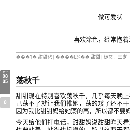
做可爱状
喜欢涂色，经常抱着
���ߣ� 甜甜爸 | ����Ŀ¼��
甜甜
| 标签：
三岁
2012
08
荡秋千
05
甜甜现在特别喜欢荡秋千，几乎每天晚上
0
己荡不了就让我们推她，荡的矮了还不干
因为我比甜甜妈给她荡的高，所以都不要
今天给他们打电话，甜甜妈说甜甜昨天看
也要站着，站得也挺稳的，所以这两天都