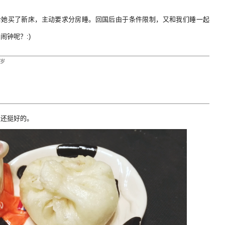
给她买了新床，主动要求分房睡。回国后由于条件限制，又和我们睡一起
钟呢？:)
岁
着还挺好的。