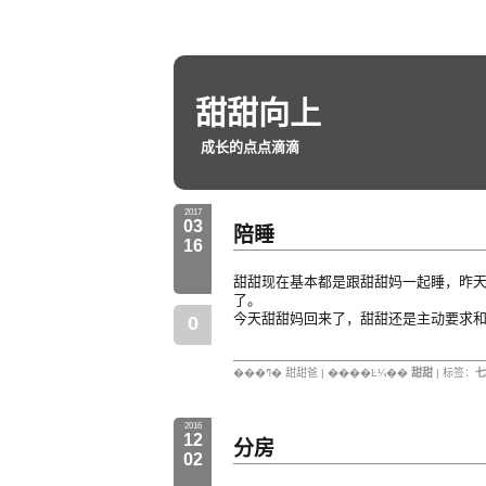
甜甜向上
成长的点点滴滴
2017
03
陪睡
16
甜甜现在基本都是跟甜甜妈一起睡，昨
了。
今天甜甜妈回来了，甜甜还是主动要求
0
���ߣ� 甜甜爸 | ����Ŀ¼��
甜甜
| 标签：
七
2016
12
分房
02