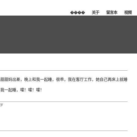
����
关于
留言本
视频
天甜甜妈出差，晚上和我一起睡，很乖，我在客厅工作，她自己再床上就睡
和我一起睡，嚯！嚯！嚯！
岁