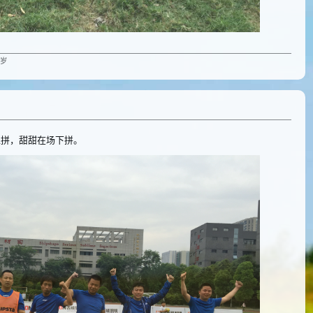
岁
上拼，甜甜在场下拼。