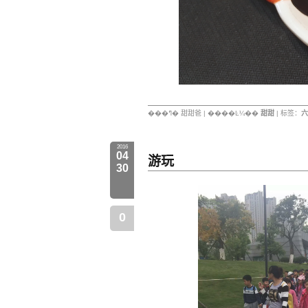
���ߣ� 甜甜爸 | ����Ŀ¼��
甜甜
| 标签：
六
2016
04
游玩
30
0