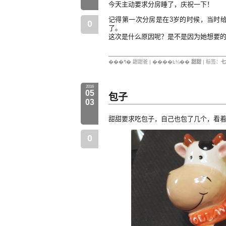
今天主动要求分房睡了，庆祝一下！
记得第一次分房是在3岁的时候，当时
0
了。
这次是什么原因呢？是不是因为她想要的闹
���ߣ� 甜甜爸 | ����Ŀ¼��
甜甜
| 标签：
七
2016
05
包子
03
甜甜要求吃包子，自己也包了几个，看
0