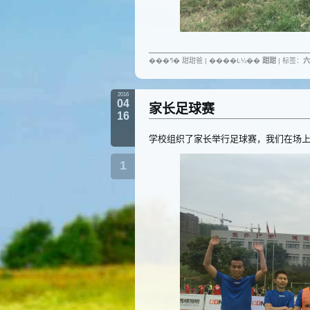
���ߣ� 甜甜爸 | ����Ŀ¼��
甜甜
| 标签：
六
2016
04
家长足球赛
16
学校组织了家长举行足球赛，我们在场
1