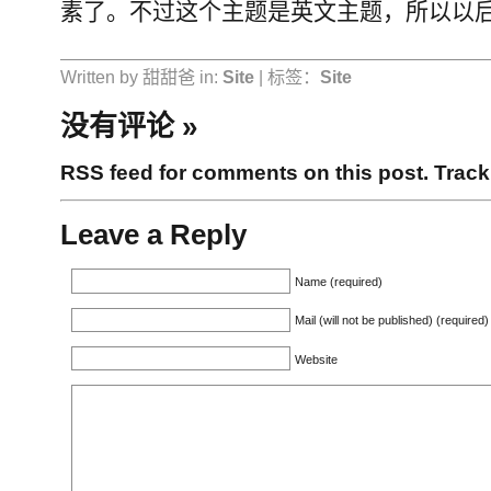
素了。不过这个主题是英文主题，所以以
Written by 甜甜爸 in:
Site
| 标签：
Site
没有评论
»
RSS feed for comments on this post.
Trac
Leave a Reply
Name (required)
Mail (will not be published) (required)
Website