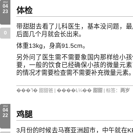
2012
04
体检
23
带甜甜去看了儿科医生，基本没问题，最
0
后面几个月就会长出来。
体重13kg，身高91.5cm。
另外问了医生需不需要象国内那样给小孩
要，一般的饮食已经确保小孩的微量元素
的情况才需要检查需不需要补充微量元素
���ߣ� 甜甜爸 | ����Ŀ¼��
甜甜
| 标签：
两岁
2012
04
鸡腿
22
3月份的时候去马赛亚洲超市，中午就在K