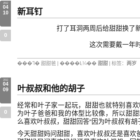
2012
04
新耳钉
10
打了耳洞两周后给甜甜换了
0
这次需要戴一年
���ߣ� 甜甜爸 | ����Ŀ¼��
甜甜
| 标签：
两岁
2012
04
叶叔叔和他的胡子
09
经常和叶子家一起玩，甜甜也就特别喜欢
0
为叶子爸爸和我的体型比较像，所以甜甜
么喜欢叶叔叔，甜甜回答“因为叶叔叔有胡
今天甜甜妈问甜甜，喜欢叶叔叔还是喜欢爸