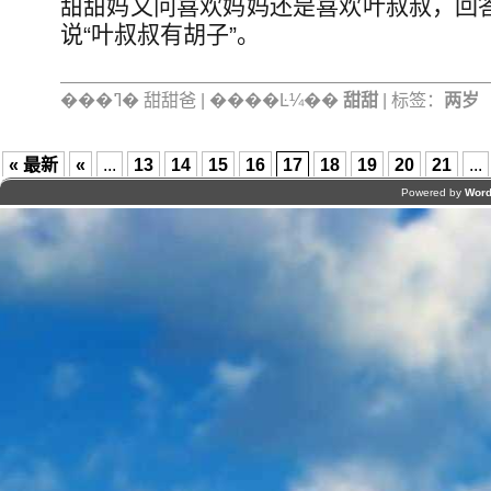
甜甜妈又问喜欢妈妈还是喜欢叶叔叔，回答
说“叶叔叔有胡子”。
���ߣ� 甜甜爸 | ����Ŀ¼��
甜甜
| 标签：
两岁
« 最新
«
...
13
14
15
16
17
18
19
20
21
...
Powered by
Word