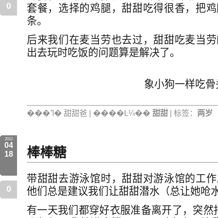
0
套餐，选择的鸡腿，甜甜吃得很香，把鸡
条。
后来我们在麦当劳也去过，甜甜吃麦当劳
出去玩时吃饭的问题算是解决了。
象小狗一样吃骨
���ߣ� 甜甜爸 | ����Ŀ¼��
甜甜
| 标签：
两岁
2012
04
棒棒糖
18
带甜甜去游泳馆时，甜甜对游泳馆的工作
0
他们总是建议我们让甜甜潜水（总让她呛
有一天我们都穿好衣服准备离开了，突然指