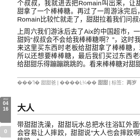
个叔叔，我就进去把Romain叫出来，让甜
甜拿了一个棒棒糖。再过了一周游泳完后，
Romain比较忙就走了，甜甜拉着我们问
上周六我们游泳后去了Aix的中国超市，
甜妈“叔叔会不会给我棒棒糖啊？”，这时
来这里买东西时老板给甜甜拿了棒棒糖，
所以还想要棒棒糖，最后我们买过东西老
给甜甜乐得蹦蹦跳跳的。看来棒棒糖对甜
���ߣ� 甜甜爸 | ����Ŀ¼��
甜甜
| 标签：
两岁
2012
04
大人
16
带甜甜洗澡，甜甜玩水总把水往浴缸外面
0
会容易让人摔跤，甜甜说“大人也会摔跤