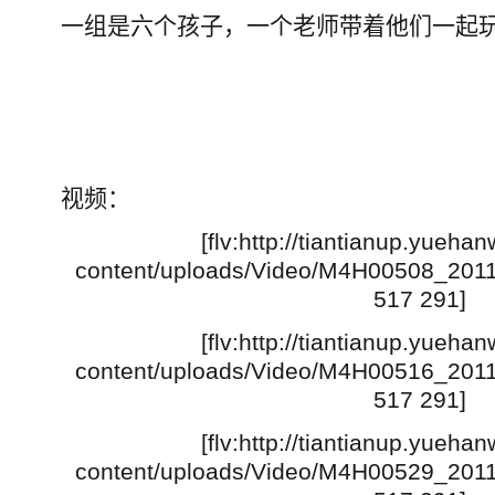
一组是六个孩子，一个老师带着他们一起
视频：
[flv:http://tiantianup.yueh
content/uploads/Video/M4H00508_20
517 291]
[flv:http://tiantianup.yueh
content/uploads/Video/M4H00516_20
517 291]
[flv:http://tiantianup.yueh
content/uploads/Video/M4H00529_20