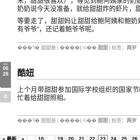
米，甜甜很喜欢），等见到鲍阿姨家的奶奶
奶奶说今天没准备，就给甜甜炸的虾片，
等要走了，甜甜妈让甜甜给鲍阿姨和鲍奶
有爷爷”，还记着鲍爷爷呢。
���ߣ� 甜甜爸 | ����Ŀ¼��
甜甜
| 标签：
两岁
2011
06
酷妞
28
上个月带甜甜参加国际学校组织的国家节
0
忙着给甜甜照相。
���ߣ� 甜甜爸 | ����Ŀ¼��
甜甜
| 标签：
两岁
« 最新
«
...
10
...
19
20
21
22
23
24
25
26