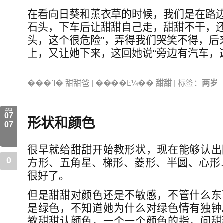
在看向日葵和薰衣草的时候，我们是在路
石头，下车后让甜甜自己走，甜甜不干，还
头，这个很危险”，弄得我们哭笑不得，后
上，又让她下来，这回她说“旁边有汽车，
���ߣ� 甜甜爸 | ����Ŀ¼��
甜甜
| 标签：
两岁
2011
07
形状和颜色
07
很早就给甜甜开始教形状，现在能够认出
0
方形、五角星、梯形、菱形、半圆、心形
很好了。
但是甜甜对颜色还是不敏感，不管什么东
是绿色，不知道她为什么对绿色情有独钟
教甜甜认颜色，一个一个颜色的指，问甜