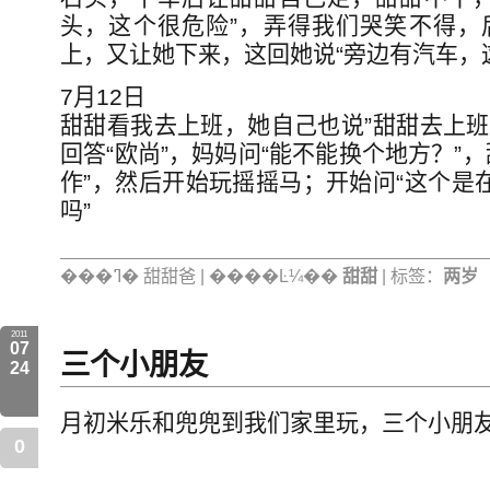
头，这个很危险”，弄得我们哭笑不得，
上，又让她下来，这回她说“旁边有汽车，
7月12日
甜甜看我去上班，她自己也说”甜甜去上班
回答“欧尚”，妈妈问“能不能换个地方？”
作”，然后开始玩摇摇马；开始问“这个是
吗”
���ߣ� 甜甜爸 | ����Ŀ¼��
甜甜
| 标签：
两岁
2011
07
三个小朋友
24
月初米乐和兜兜到我们家里玩，三个小朋
0