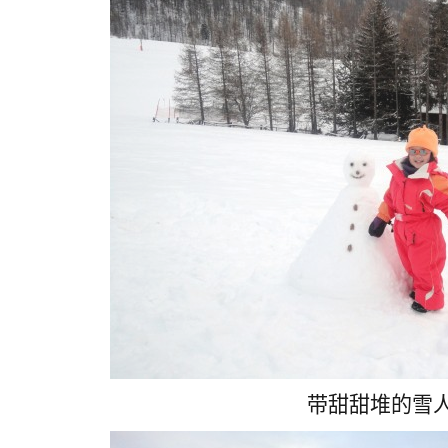
带甜甜堆的雪