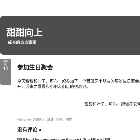
甜甜向上
成长的点点滴滴
2012
2月
参加生日聚会
11
今天甜甜和叶子、可心一起参加了一个西班牙小朋友的周岁生日聚会
开，后来才慢慢和小朋友们玩的很高兴。
甜甜和叶子、可心一起做在安
Written by 甜甜爸 in:
甜甜
| 标签：
两岁
没有评论
»
RSS feed for comments on this post.
TrackBack URL