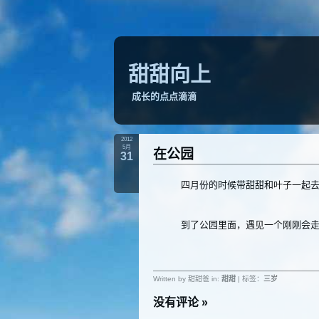
甜甜向上
成长的点点滴滴
2012
5月
在公园
31
四月份的时候带甜甜和叶子一起
到了公园里面，遇见一个刚刚会
Written by 甜甜爸 in:
甜甜
| 标签：
三岁
没有评论
»