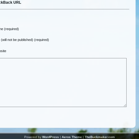
ckBack URL
e (required)
 (will not be published) (required)
site
Powered by
WordPress
|
Aeros Theme
|
TheBuckmaker.com