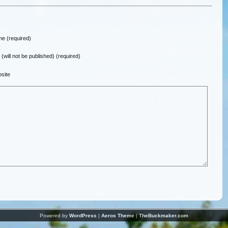
e (required)
 (will not be published) (required)
site
Powered by
WordPress
|
Aeros Theme
|
TheBuckmaker.com