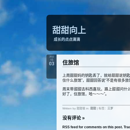
甜甜向上
成长的点点滴滴
2012
7月
住旅馆
03
上周甜甜妈的钥匙丢了，就给甜甜说钥匙
住什么旅馆”，甜甜回答说“不是有很多旅
周末带甜甜去科西嘉玩，路上甜甜问什
好了，住旅馆，哈～～～”。
Written by 甜甜爸 in:
甜甜
| 标签：
三岁
没有评论
»
RSS feed for comments on this post.
Tra