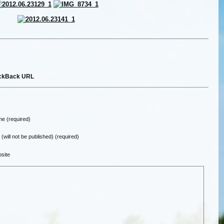
ckBack URL
e (required)
 (will not be published) (required)
site