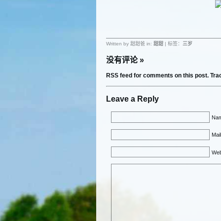
Written by 甜甜爸 in:
甜甜
| 标签：
三岁
没有评论
»
RSS feed for comments on this post.
Tra
Leave a Reply
Nam
Mail
Web