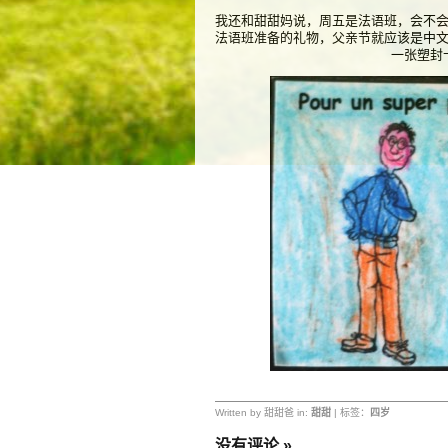
我还和甜甜妈说，周五是法语班，会不
法语班准备的礼物，父亲节就应该是中
一张塑封
Written by 甜甜爸 in:
甜甜
| 标签：
四岁
没有评论
»