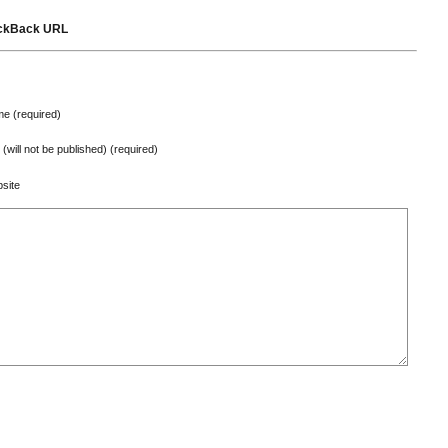
ckBack URL
e (required)
 (will not be published) (required)
site